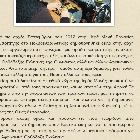
ό τις αρχές Σεπτεμβρίου του 2012 στην Ιερά Μονή Παναγίας
υσοπηγής στο Πολυδένδρι Αττικής δημιουργήθηκε δειλά στην αρχή
ι πιο οργανωμένα στη συνέχεια, μία ομάδα Ιεροραπτικής με σκοπό
κατασκευάζει ιερατικές στολές και άλλα ιερατικά είδη για τις ανάγκες
ς Ορθόδοξης Εκλησίας της Ουγκάντας αλλά και άλλων Αφρικανικών
ρών.Από τότε μέχρι σήμερα η ομάδα αυτή έχει δημιουργήσει πολλά
ατικά καλλύματα για τους Ναούς αλλά και τους ιερείς.
 είδη αυτά διατίθενται σε ειδικό χώρο της Ιεράς Μονής με σκοπό να
οραστούν
από τους προσκυνητές και να σταλούν στην Αφρική.Τα
ήματα από την αγορά αυτών των Ιερατικών ειδών, μας επιτρέπει να
οράσουμε νέα υφάσματα,σταυρούς
και γαλόνια για τη δημιουργία
ων ιερατικών ειδών..Η έκθεση αυτή λειτουργεί κάθε Κυριακή μετά το
ας της Θείας Λειτουργίας.
ορούν ακόμη όμως και προσκυνητές που γνωρίζουν από
ροραπτική να δημιουργήσουν Ιερατικά είδη και να τα προσφέρουν
ην Έκθεσή μας ,ή ακόμη να προσφέρουν ιερατικά υφάσματα για
ν Αφρικανική Ορθόδοξη Εκκλησία.