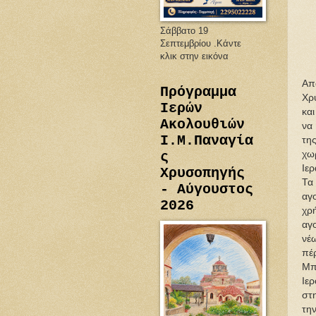
Σάββατο 19
Σεπτεμβρίου .Κάντε
κλικ στην εικόνα
Απ
Πρόγραμμα
Χρ
Ιερών
κα
Ακολουθιών
να 
Ι.Μ.Παναγία
τη
χω
ς
Ιερ
Χρυσοπηγής
Τα
- Αύγουστος
αγ
2026
χρ
αγ
νέ
πέρ
Μπ
Ιε
στ
τη