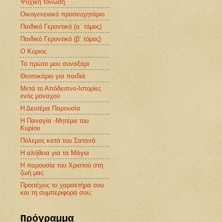
Ψυχική τόνωση
Οικογενειακό προσευχητάριο
Παιδικό Γεροντικό (α΄ τόμος)
Παιδικό Γεροντικό (β΄ τόμος)
Ο Κύριος
Το πρώτο μου συναξάρι
Θεοτοκάριο για παιδιά.
Μετά το Απόδειπνο-Ιστορίες
ενός μοναχού
Η Δευτέρα Παρουσία
Η Παναγία -Μητέρα του
Κυρίου
Πόλεμος κατά του Σατανά
Η αλήθεια για τα Μάγια
Η παρουσία του Χριστού στη
ζωή μας
Προσέχεις το χαρακτήρα σου
και τη συμπεριφορά σου;
Πρόγραμμα