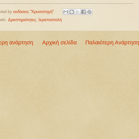
sted by
εκδόσεις ''Χρυσοπηγή''
els:
Δραστηριότητες
,
Ιεραποστολή
ερη ανάρτηση
Αρχική σελίδα
Παλαιότερη Ανάρτησ