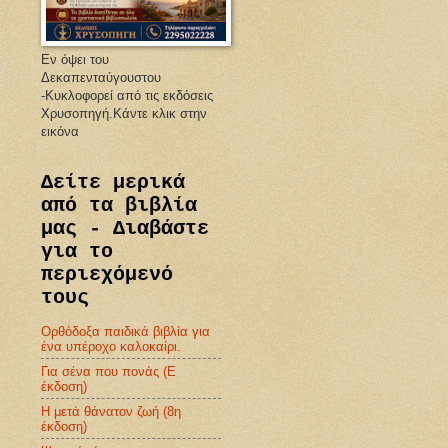
Εν όψει του
Δεκαπενταύγουστου
-Κυκλοφορεί από τις εκδόσεις
Χρυσοπηγή.Κάντε κλικ στην
εικόνα
η
Δείτε μερικά
από τα βιβλία
μας - Διαβάστε
για το
περιεχόμενό
τους
Ορθόδοξα παιδικά βιβλία για
ένα υπέροχο καλοκαίρι.
Για σένα που πονάς (Ε
έκδοση)
Η μετά θάνατον ζωή (8η
έκδοση)