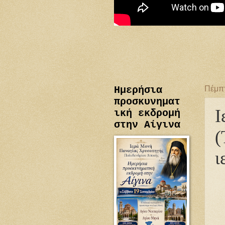
Ημερήσια
Πέμπ
προσκυνηματ
Ι
ική εκδρομή
στην Αίγινα
(
ι